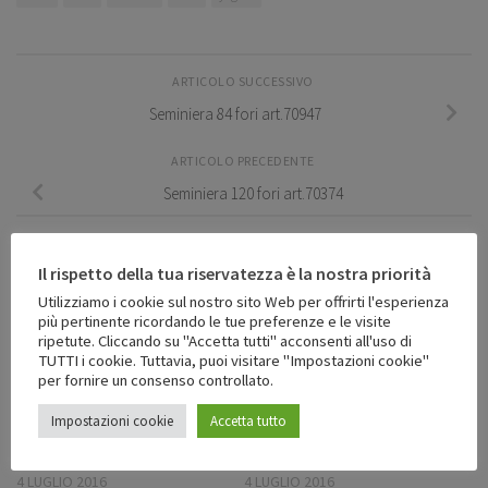
ARTICOLO SUCCESSIVO
Seminiera 84 fori art.70947
ARTICOLO PRECEDENTE
Seminiera 120 fori art.70374
Il rispetto della tua riservatezza è la nostra priorità
POTREBBERO INTERESSARTI ANCHE...
Utilizziamo i cookie sul nostro sito Web per offrirti l'esperienza
più pertinente ricordando le tue preferenze e le visite
ripetute. Cliccando su "Accetta tutti" acconsenti all'uso di
TUTTI i cookie. Tuttavia, puoi visitare "Impostazioni cookie"
per fornire un consenso controllato.
Impostazioni cookie
Accetta tutto
Scatola mattonella art.70389
Scatola polistirolo art.70847
4 LUGLIO 2016
4 LUGLIO 2016