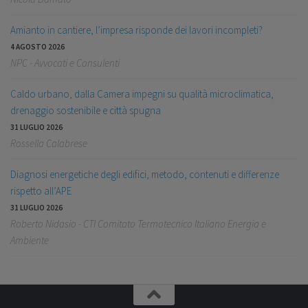
Amianto in cantiere, l’impresa risponde dei lavori incompleti?
4 AGOSTO 2026
NPC - Avvocati e Consulenti
Caldo urbano, dalla Camera impegni su qualità microclimatica,
drenaggio sostenibile e città spugna
31 LUGLIO 2026
Rossella Calabrese
Diagnosi energetiche degli edifici, metodo, contenuti e differenze
rispetto all’APE
31 LUGLIO 2026
Roberto Nidasio - CTI Comitato Termotecnico Italiano Energia e
Ambiente