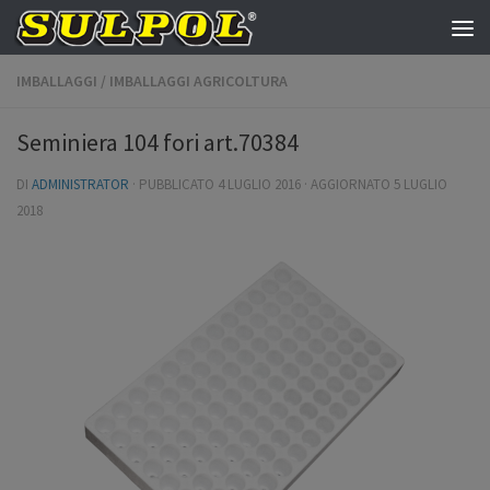
Salta al contenuto
IMBALLAGGI
/
IMBALLAGGI AGRICOLTURA
Seminiera 104 fori art.70384
DI
ADMINISTRATOR
· PUBBLICATO
4 LUGLIO 2016
· AGGIORNATO
5 LUGLIO
2018