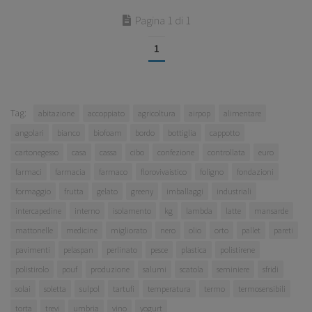
Pagina 1 di 1
1
Tag:
abitazione
accoppiato
agricoltura
airpop
alimentare
angolari
bianco
biofoam
bordo
bottiglia
cappotto
cartonegesso
casa
cassa
cibo
confezione
controllata
euro
farmaci
farmacia
farmaco
florovivaistico
foligno
fondazioni
formaggio
frutta
gelato
greeny
imballaggi
industriali
intercapedine
interno
isolamento
kg
lambda
latte
mansarde
mattonelle
medicine
migliorato
nero
olio
orto
pallet
pareti
pavimenti
pelaspan
perlinato
pesce
plastica
polistirene
polistirolo
pouf
produzione
salumi
scatola
seminiere
sfridi
solai
soletta
sulpol
tartufi
temperatura
termo
termosensibili
torta
trevi
umbria
vino
yogurt