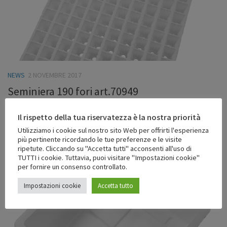
NEWS
2 NOVEMBRE 2017
Seminiera 190 fori art.70949
Seminiera in polistirolo espanso stampata, con certificazione di
Il rispetto della tua riservatezza è la nostra priorità
conformità alimentare, prodotta da azienda con sistema di
Utilizziamo i cookie sul nostro sito Web per offrirti l'esperienza
qualità UNI EN ISO 9001:2015 e sistema di gestione ambientale
più pertinente ricordando le tue preferenze e le visite
ripetute. Cliccando su "Accetta tutti" acconsenti all'uso di
UNI EN 14001:2015.
TUTTI i cookie. Tuttavia, puoi visitare "Impostazioni cookie"
per fornire un consenso controllato.
Impostazioni cookie
Accetta tutto