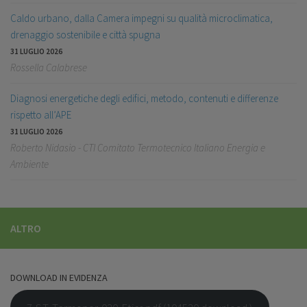
Caldo urbano, dalla Camera impegni su qualità microclimatica,
drenaggio sostenibile e città spugna
31 LUGLIO 2026
Rossella Calabrese
Diagnosi energetiche degli edifici, metodo, contenuti e differenze
rispetto all’APE
31 LUGLIO 2026
Roberto Nidasio - CTI Comitato Termotecnico Italiano Energia e
Ambiente
ALTRO
DOWNLOAD IN EVIDENZA