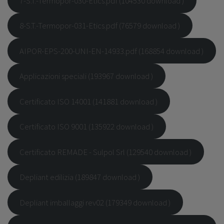
7-S.T.-Termopor-030-Etics.pdf (104530 download )
8-S.T.-Termopor-031-Etics.pdf (76579 download )
AIPOR-EPS-200-UNI-EN-14933.pdf (168854 download )
Applicazioni speciali (193967 download )
Certificato ISO 14001 (141881 download )
Certificato ISO 9001 (135922 download )
Certificato REMADE - Sulpol Srl (129540 download )
Depliant edilizia (189847 download )
Depliant imballaggi rev02 (179349 download )