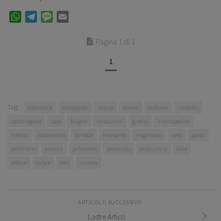
WhatsApp
Telegram
Message
Email
Pagina 1 di 1
1
Tag:
abitazione
accoppiato
airpop
bianco
biofoam
cappotto
cartonegesso
casa
foligno
fondazioni
greeny
intercapedine
interno
isolamento
lambda
mansarde
migliorato
nero
pareti
pavimenti
plastica
polistirene
polistirolo
produzione
solai
soletta
sulpol
trevi
umbria
ARTICOLO SUCCESSIVO
Lastre Artico