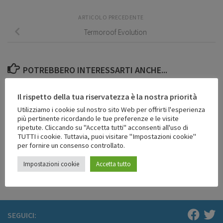
ARTICOLO PRECEDENTE
Termoroof Evolution
POTREBBERO INTERESSARTI ANCHE...
Il rispetto della tua riservatezza è la nostra priorità
Utilizziamo i cookie sul nostro sito Web per offrirti l'esperienza
più pertinente ricordando le tue preferenze e le visite
ripetute. Cliccando su "Accetta tutti" acconsenti all'uso di
TUTTI i cookie. Tuttavia, puoi visitare "Impostazioni cookie"
per fornire un consenso controllato.
Termopor Wall
Termopor Coppo/Tegola
30 GIUGNO 2016
30 GIUGNO 2016
Impostazioni cookie
Accetta tutto
SEGUICI: