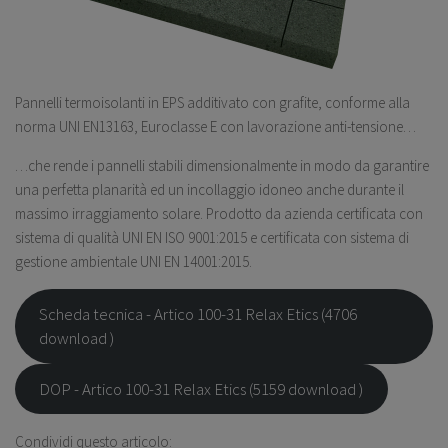
Pannelli termoisolanti in EPS additivato con grafite, conforme alla
norma UNI EN13163, Euroclasse E con lavorazione anti-tensione…
…che rende i pannelli stabili dimensionalmente in modo da garantire
una perfetta planarità ed un incollaggio idoneo anche durante il
massimo irraggiamento solare. Prodotto da azienda certificata con
sistema di qualità UNI EN ISO 9001:2015 e certificata con sistema di
gestione ambientale UNI EN 14001:2015.
Scheda tecnica - Artico 100-31 Relax Etics (4706
download )
DOP - Artico 100-31 Relax Etics (5159 download )
Condividi questo articolo: