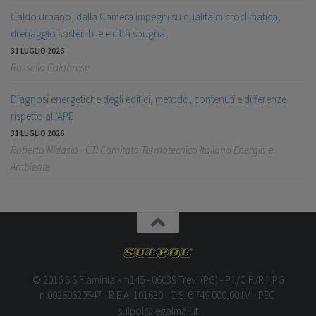
Caldo urbano, dalla Camera impegni su qualità microclimatica,
drenaggio sostenibile e città spugna
31 LUGLIO 2026
Rossella Calabrese
Diagnosi energetiche degli edifici, metodo, contenuti e differenze
rispetto all’APE
31 LUGLIO 2026
Roberto Nidasio - CTI Comitato Termotecnico Italiano Energia e
Ambiente
© 2016 S.S.Flaminia km145 - 06039 Trevi (PG) - P.I./C.F./R.I. PG
n.00260620547 - R.E.A. 101630 - C.S. € 749.000,00 I.V. - PEC:
sulpol@legalmail.it