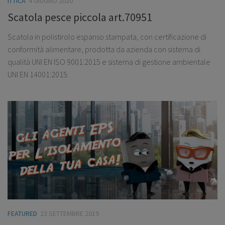
ITTICA
4 GIUGNO 2020
Scatola pesce piccola art.70951
Scatola in polistirolo espanso stampata, con certificazione di
conformità alimentare, prodotta da azienda con sistema di
qualità UNI EN ISO 9001:2015 e sistema di gestione ambientale
UNI EN 14001:2015.
FEATURED
23 SETTEMBRE 2019