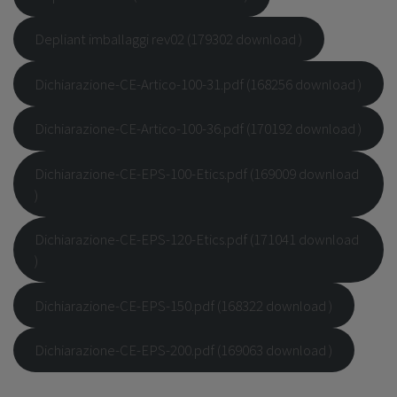
Depliant imballaggi rev02 (179302 download )
Dichiarazione-CE-Artico-100-31.pdf (168256 download )
Dichiarazione-CE-Artico-100-36.pdf (170192 download )
Dichiarazione-CE-EPS-100-Etics.pdf (169009 download
)
Dichiarazione-CE-EPS-120-Etics.pdf (171041 download
)
Dichiarazione-CE-EPS-150.pdf (168322 download )
Dichiarazione-CE-EPS-200.pdf (169063 download )