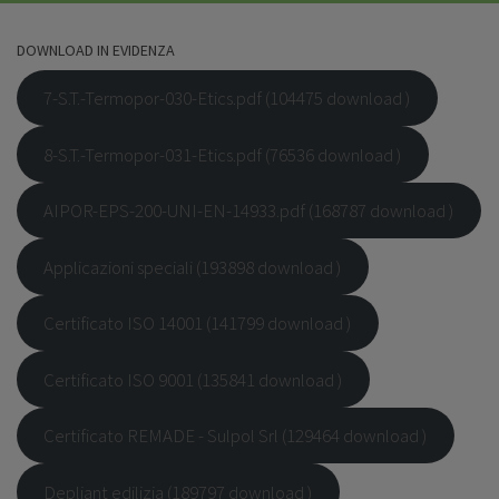
DOWNLOAD IN EVIDENZA
7-S.T.-Termopor-030-Etics.pdf (104475 download )
8-S.T.-Termopor-031-Etics.pdf (76536 download )
AIPOR-EPS-200-UNI-EN-14933.pdf (168787 download )
Applicazioni speciali (193898 download )
Certificato ISO 14001 (141799 download )
Certificato ISO 9001 (135841 download )
Certificato REMADE - Sulpol Srl (129464 download )
Depliant edilizia (189797 download )