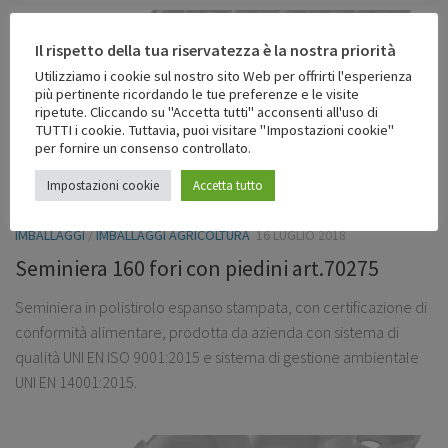
Il rispetto della tua riservatezza è la nostra priorità
Utilizziamo i cookie sul nostro sito Web per offrirti l'esperienza
più pertinente ricordando le tue preferenze e le visite
ripetute. Cliccando su "Accetta tutti" acconsenti all'uso di
TUTTI i cookie. Tuttavia, puoi visitare "Impostazioni cookie"
per fornire un consenso controllato.
Impostazioni cookie
Accetta tutto
IMBALLAGGI
/
IMBALLAGGI AGRICOLTURA
16 LUGLIO 2018
Seminiera 160 fori con piedini art.70275
Seminiera in polistirolo espanso stampata, con certificazione di
conformità alimentare, prodotta da azienda con sistema di
qualità UNI EN ISO 9001:2015 e sistema di gestione ambientale
UNI EN 14001:2015.