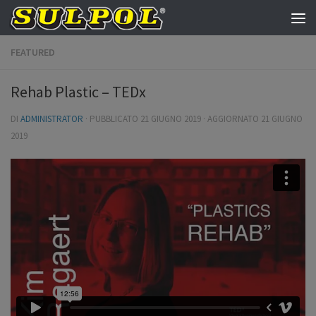
Salta al contenuto
FEATURED
Rehab Plastic – TEDx
DI
ADMINISTRATOR
· PUBBLICATO
21 GIUGNO 2019
· AGGIORNATO
21 GIUGNO
2019