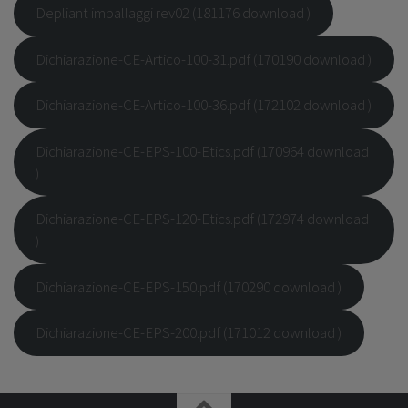
Depliant imballaggi rev02 (181176 download )
Dichiarazione-CE-Artico-100-31.pdf (170190 download )
Dichiarazione-CE-Artico-100-36.pdf (172102 download )
Dichiarazione-CE-EPS-100-Etics.pdf (170964 download
)
Dichiarazione-CE-EPS-120-Etics.pdf (172974 download
)
Dichiarazione-CE-EPS-150.pdf (170290 download )
Dichiarazione-CE-EPS-200.pdf (171012 download )