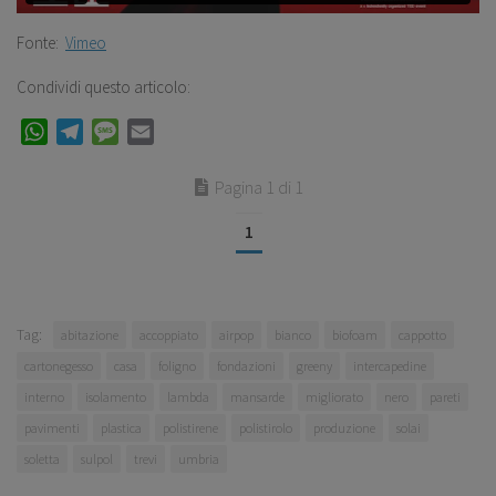
Fonte:
Vimeo
Condividi questo articolo:
WhatsApp
Telegram
Message
Email
Pagina 1 di 1
1
Tag:
abitazione
accoppiato
airpop
bianco
biofoam
cappotto
cartonegesso
casa
foligno
fondazioni
greeny
intercapedine
interno
isolamento
lambda
mansarde
migliorato
nero
pareti
pavimenti
plastica
polistirene
polistirolo
produzione
solai
soletta
sulpol
trevi
umbria