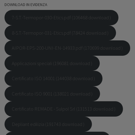
DOWNLOAD IN EVIDENZA
7-S.T.-Termopor-030-Etics.pdf (106468 download )
8-S.T.-Termopor-031-Etics.pdf (78424 download )
AIPOR-EPS-200-UNI-EN-14933.pdf (170699 download )
Applicazioni speciali (196081 download )
Certificato ISO 14001 (144038 download )
Certificato ISO 9001 (138021 download )
Certificato REMADE - Sulpol Srl (131513 download )
Depliant edilizia (191743 download )