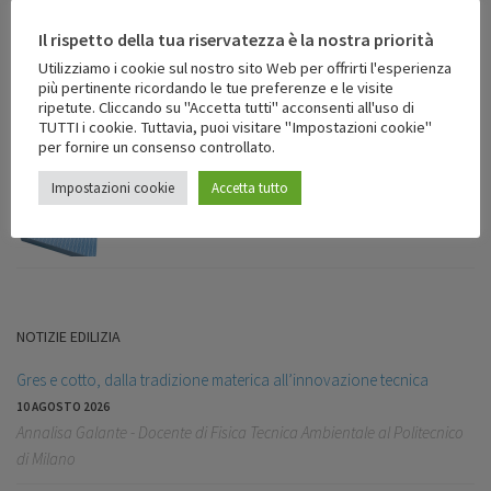
Il rispetto della tua riservatezza è la nostra priorità
Utilizziamo i cookie sul nostro sito Web per offrirti l'esperienza
EDILIZIA
/
ISOLAMENTO PARETI
più pertinente ricordando le tue preferenze e le visite
Artico 100-31 Relax Etics
ripetute. Cliccando su "Accetta tutti" acconsenti all'uso di
TUTTI i cookie. Tuttavia, puoi visitare "Impostazioni cookie"
per fornire un consenso controllato.
EDILIZIA
/
ISOLAMENTO PARETI
Impostazioni cookie
Accetta tutto
Scaccomatto
NOTIZIE EDILIZIA
Gres e cotto, dalla tradizione materica all’innovazione tecnica
10 AGOSTO 2026
Annalisa Galante - Docente di Fisica Tecnica Ambientale al Politecnico
di Milano