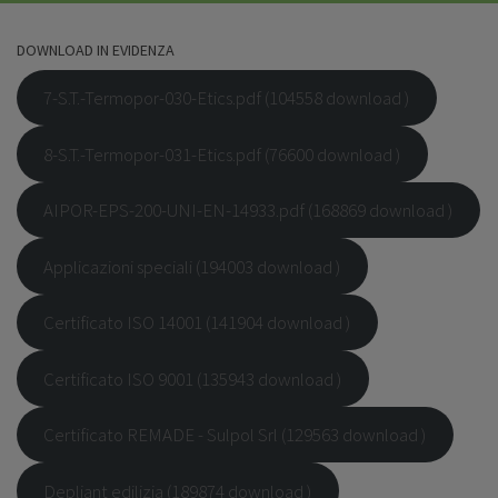
DOWNLOAD IN EVIDENZA
7-S.T.-Termopor-030-Etics.pdf (104558 download )
8-S.T.-Termopor-031-Etics.pdf (76600 download )
AIPOR-EPS-200-UNI-EN-14933.pdf (168869 download )
Applicazioni speciali (194003 download )
Certificato ISO 14001 (141904 download )
Certificato ISO 9001 (135943 download )
Certificato REMADE - Sulpol Srl (129563 download )
Depliant edilizia (189874 download )