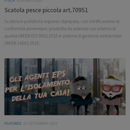
ITTICA
4 GIUGNO 2020
Scatola pesce piccola art.70951
Scatola in polistirolo espanso stampata, con certificazione di
conformità alimentare, prodotta da azienda con sistema di
qualità UNI EN ISO 9001:2015 e sistema di gestione ambientale
UNI EN 14001:2015.
FEATURED
23 SETTEMBRE 2019