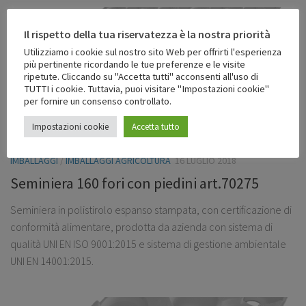
Il rispetto della tua riservatezza è la nostra priorità
Utilizziamo i cookie sul nostro sito Web per offrirti l'esperienza
più pertinente ricordando le tue preferenze e le visite
ripetute. Cliccando su "Accetta tutti" acconsenti all'uso di
TUTTI i cookie. Tuttavia, puoi visitare "Impostazioni cookie"
per fornire un consenso controllato.
Impostazioni cookie
Accetta tutto
IMBALLAGGI
/
IMBALLAGGI AGRICOLTURA
16 LUGLIO 2018
Seminiera 160 fori con piedini art.70275
Seminiera in polistirolo espanso stampata, con certificazione di
conformità alimentare, prodotta da azienda con sistema di
qualità UNI EN ISO 9001:2015 e sistema di gestione ambientale
UNI EN 14001:2015.