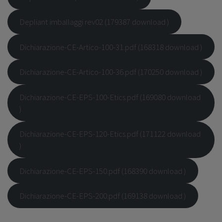
Depliant imballaggi rev02 (179387 download )
Dichiarazione-CE-Artico-100-31.pdf (168318 download )
Dichiarazione-CE-Artico-100-36.pdf (170250 download )
Dichiarazione-CE-EPS-100-Etics.pdf (169080 download
)
Dichiarazione-CE-EPS-120-Etics.pdf (171122 download
)
Dichiarazione-CE-EPS-150.pdf (168390 download )
Dichiarazione-CE-EPS-200.pdf (169138 download )