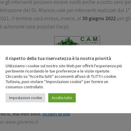
e gli interventi possano essere svolti anche a costo zero per 
etrazione del DL Rilancio vale per interventi realizzati dal 1°
021. Il termine sarà esteso, invece, al
30 giugno 2022
per gli
uti autonomi case popolari (Iacp).
Il rispetto della tua riservatezza è la nostra priorità
i di isolamento della Sulpol Srl
possono rispondere ai
Crit
Utilizziamo i cookie sul nostro sito Web per offrirti l'esperienza più
(CAM),
per informazioni contattare la nostra rete comme
pertinente ricordando le tue preferenze e le visite ripetute.
Cliccando su "Accetta tutti" acconsenti all'uso di TUTTI i cookie.
[Download non trovato]
Tuttavia, puoi visitare "Impostazioni cookie" per fornire un
consenso controllato.
Impostazioni cookie
Accetta tutto
o mira ad incrementare l’efficienza energetica degli edifici
smico, ma non solo.
Scopri di più
o:
www.governo.it