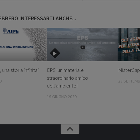
BBERO INTERESSARTI ANCHE...
 una storia infinita”
EPS: un materiale
MisterCa
straordinario amico
0
23 SETTEMB
dell’ambiente!
19 GIUGNO 2020