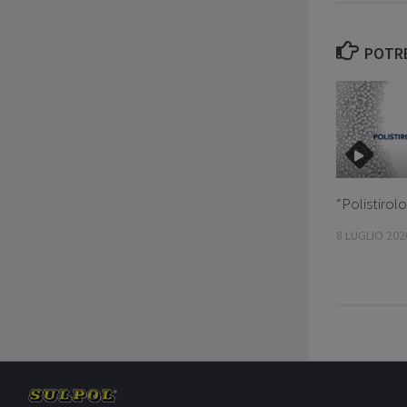
POTRE
“Polistirolo,
8 LUGLIO 202