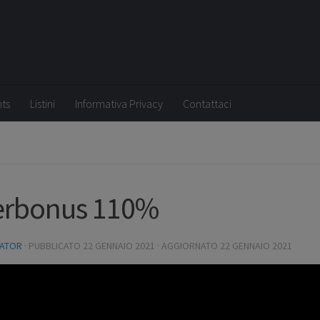
nts
Listini
Informativa Privacy
Contattaci
erbonus 110%
RATOR
· PUBBLICATO
22 GENNAIO 2021
· AGGIORNATO
22 GENNAIO 2021