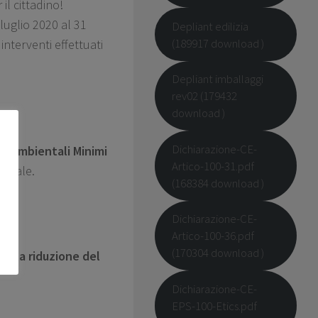
il cittadino!
 luglio 2020 al 31
Depliant edilizia
(189917 download )
 interventi effettuati
Depliant imballaggi
rev02 (179432
download )
Dichiarazione-CE-
eri Ambientali Minimi
Artico-100-31.pdf
rciale.
(168384 download )
Dichiarazione-CE-
Artico-100-36.pdf
(170304 download )
 e la riduzione del
Dichiarazione-CE-
EPS-100-Etics.pdf