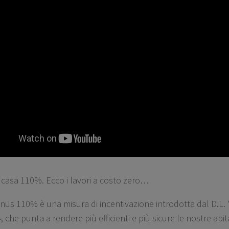
 casa 110%
. Ecco i lavori a costo zero…
nus 110% è una misura di incentivazione introdotta dal D.L. 
4, che punta a rendere più efficienti e più sicure le nostre abi