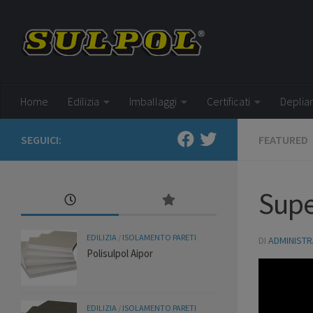
Salta al contenuto
Home
Edilizia
Imballaggi
Certificati
Deplia
SEGUICI:
FEATURED
Sup
EDILIZIA
/
ISOLAMENTO PARETI
DI
ADMINIST
Polisulpol Aipor
EDILIZIA
/
ISOLAMENTO PARETI