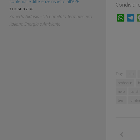
contenuti e differenze rispetto all’APE
Condividi 
31 LUGLIO 2026
Roberto Nidasio - CTI Comitato Termotecnico
WhatsA
Te
Italiano Energia e Ambiente
Tag:
110
ecobonus
f
nero
pareti
trevi
umbri