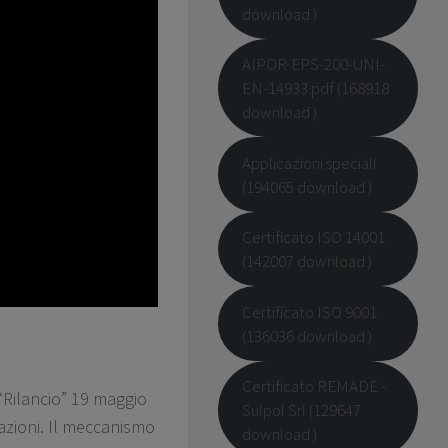
download )
AIPOR-EPS-200-UNI-
EN-14933.pdf (168918
download )
Applicazioni speciali
(194065 download )
Certificato ISO 14001
(142007 download )
Certificato ISO 9001
(136036 download )
Certificato REMADE -
“Rilancio” 19 maggio
Sulpol Srl (129647
tazioni. Il meccanismo
download )