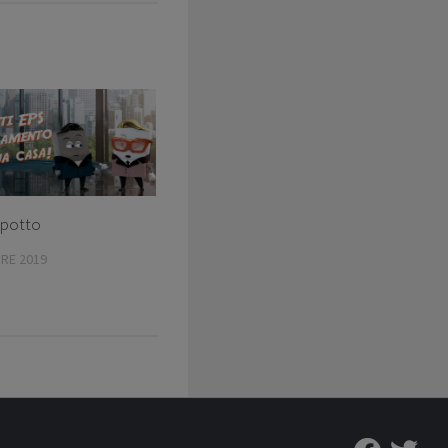
ppotto
RE 2019