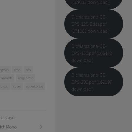
(169133 download )
Dichiarazione-CE-
EPS-120-Etics.pdf
(171183 download )
Dichiarazione-CE-
EPS-150.pdf (168442
download )
egesso
casa
eco
Dichiarazione-CE-
ansarde
migliorato
EPS-200.pdf (169197
sulpol
super
superbonus
download )
CCESSIVO
ich Mono