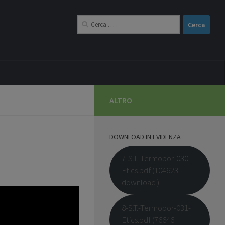
Ricerca
per:
ALTRO
DOWNLOAD IN EVIDENZA
7-S.T.-Termopor-030-
Etics.pdf (104623
download )
8-S.T.-Termopor-031-
Etics.pdf (76646