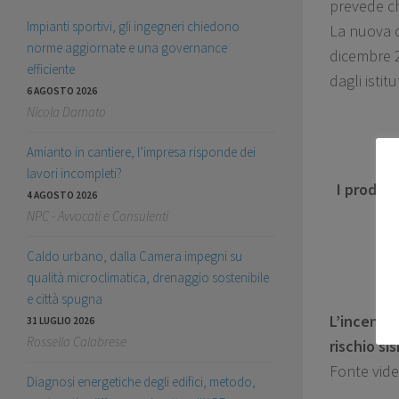
prevede ch
Impianti sportivi, gli ingegneri chiedono
La nuova d
norme aggiornate e una governance
dicembre 2
efficiente
dagli istit
6 AGOSTO 2026
Nicola Damato
Amianto in cantiere, l’impresa risponde dei
lavori incompleti?
I prodott
4 AGOSTO 2026
NPC - Avvocati e Consulenti
Caldo urbano, dalla Camera impegni su
qualità microclimatica, drenaggio sostenibile
e città spugna
L’incentiv
31 LUGLIO 2026
Rossella Calabrese
rischio si
Fonte vide
Diagnosi energetiche degli edifici, metodo,