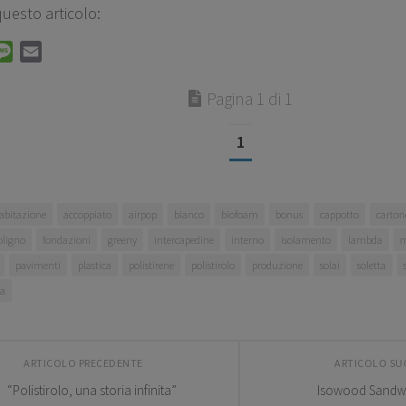
questo articolo:
pp
legram
Message
Email
Pagina 1 di 1
1
abitazione
accoppiato
airpop
bianco
biofoam
bonus
cappotto
carton
oligno
fondazioni
greeny
intercapedine
interno
isolamento
lambda
m
pavimenti
plastica
polistirene
polistirolo
produzione
solai
soletta
a
ARTICOLO PRECEDENTE
ARTICOLO SU
“Polistirolo, una storia infinita”
Isowood Sandw