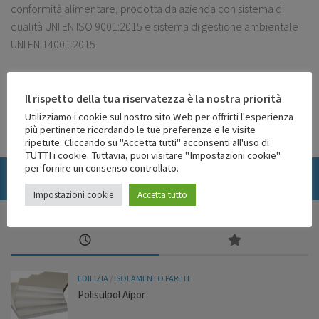
conformità alimentare, prodotta da azienda con sistema di
qualità UNI EN ISO 9001:2015 e sistema di gestione ambientale
UNI EN 14001:2015.
Pagina 1 di 1
Il rispetto della tua riservatezza è la nostra priorità
Utilizziamo i cookie sul nostro sito Web per offrirti l'esperienza
1
più pertinente ricordando le tue preferenze e le visite
ripetute. Cliccando su "Accetta tutti" acconsenti all'uso di
TUTTI i cookie. Tuttavia, puoi visitare "Impostazioni cookie"
per fornire un consenso controllato.
SEGUICI:
Impostazioni cookie
Accetta tutto
EDILIZIA
/
ISOLAMENTO PARETI
Polisulpol Aipor