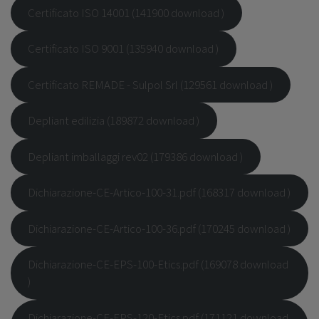
Certificato ISO 14001 (141900 download )
Certificato ISO 9001 (135940 download )
Certificato REMADE - Sulpol Srl (129561 download )
Depliant edilizia (189872 download )
Depliant imballaggi rev02 (179386 download )
Dichiarazione-CE-Artico-100-31.pdf (168317 download )
Dichiarazione-CE-Artico-100-36.pdf (170245 download )
Dichiarazione-CE-EPS-100-Etics.pdf (169078 download
)
Dichiarazione-CE-EPS-120-Etics.pdf (171121 download