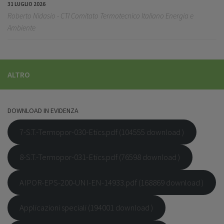
31 LUGLIO 2026
Roberto Nidasio - CTI Comitato Termotecnico Italiano Energia e
Ambiente
ALTRO
DOWNLOAD IN EVIDENZA
7-S.T.-Termopor-030-Etics.pdf (104555 download )
8-S.T.-Termopor-031-Etics.pdf (76598 download )
AIPOR-EPS-200-UNI-EN-14933.pdf (168869 download )
Applicazioni speciali (194001 download )