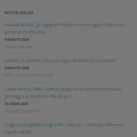
NOTIZIE EDILIZIA
Impianti sportivi, gli ingegneri chiedono norme aggiornate e una
governance efficiente
6 AGOSTO 2026
Nicola Damato
Amianto in cantiere, l’impresa risponde dei lavori incompleti?
4 AGOSTO 2026
NPC - Avvocati e Consulenti
Caldo urbano, dalla Camera impegni su qualità microclimatica,
drenaggio sostenibile e città spugna
31 LUGLIO 2026
Rossella Calabrese
Diagnosi energetiche degli edifici, metodo, contenuti e differenze
rispetto all’APE