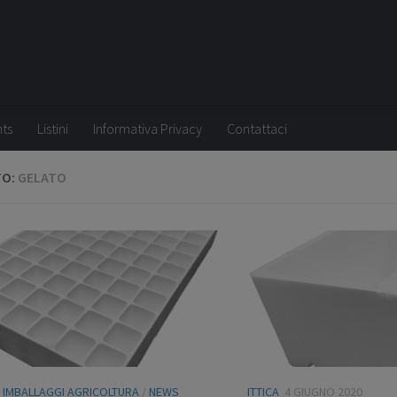
nts
Listini
Informativa Privacy
Contattaci
TO:
GELATO
/
IMBALLAGGI AGRICOLTURA
/
NEWS
ITTICA
4 GIUGNO 2020