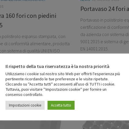
18
Portavaso 24 fori 
a 160 fori con piedini
Portavaso in polistirolo 
5
certificazione di conform
da azienda con sistema di 
n polistirolo espanso stampata, con
9001:2015 e sistema di ge
one di conformità alimentare, prodotta
EN 14001:2015.
on sistema di qualità UNI EN ISO
 sistema di gestione ambientale UNI
15.
Il rispetto della tua riservatezza è la nostra priorità
Utilizziamo i cookie sul nostro sito Web per offrirti l'esperienza più
pertinente ricordando le tue preferenze e le visite ripetute.
Cliccando su "Accetta tutti" acconsenti all'uso di TUTTI i cookie.
Tuttavia, puoi visitare "Impostazioni cookie" per fornire un
consenso controllato.
Impostazioni cookie
Accetta tutto