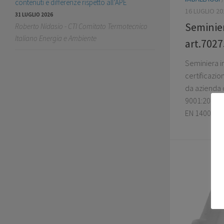
contenuti e differenze rispetto all’APE
16 LUGLIO 20
31 LUGLIO 2026
Seminier
Roberto Nidasio - CTI Comitato Termotecnico
Italiano Energia e Ambiente
art.7027
Seminiera i
certificazi
da azienda c
9001:2015 e
EN 14001:20