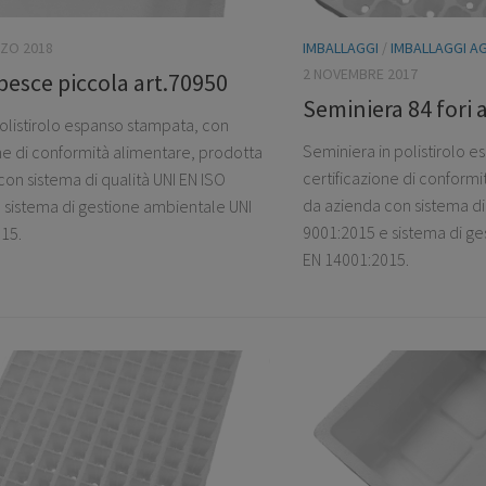
ZO 2018
IMBALLAGGI
/
IMBALLAGGI A
2 NOVEMBRE 2017
pesce piccola art.70950
Seminiera 84 fori 
polistirolo espanso stampata, con
Seminiera in polistirolo 
one di conformità alimentare, prodotta
certificazione di conform
on sistema di qualità UNI EN ISO
da azienda con sistema di 
 sistema di gestione ambientale UNI
9001:2015 e sistema di ge
15.
EN 14001:2015.