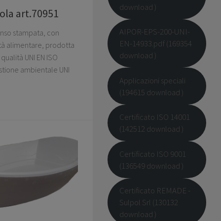
download )
ola art.70951
AIPOR-EPS-200-UNI-
panso stampata, con
EN-14933.pdf (169354
ità alimentare, prodotta
download )
qualità UNI EN ISO
stione ambientale UNI
Applicazioni speciali
(194615 download )
Certificato ISO 14001
(142512 download )
Certificato ISO 9001
(136549 download )
Certificato REMADE -
Sulpol Srl (130132
download )