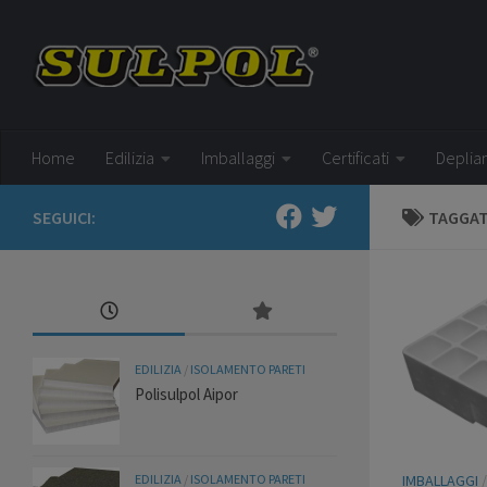
Salta al contenuto
Home
Edilizia
Imballaggi
Certificati
Deplia
SEGUICI:
TAGGA
EDILIZIA
/
ISOLAMENTO PARETI
Polisulpol Aipor
EDILIZIA
/
ISOLAMENTO PARETI
IMBALLAGGI