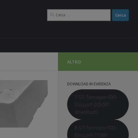
Ricerca
per:
ALTRO
DOWNLOAD IN EVIDENZA
7-S.T.-Termopor-030-
Etics.pdf (105087
download )
8-S.T.-Termopor-031-
Etics.pdf (77080