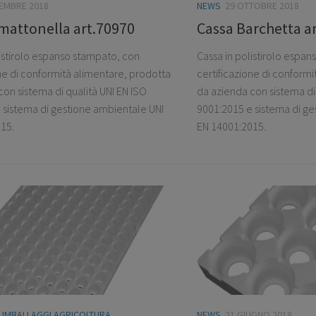
CEMBRE 2018
NEWS
29 OTTOBRE 2018
mattonella art.70970
Cassa Barchetta a
listirolo espanso stampato, con
Cassa in polistirolo espa
one di conformità alimentare, prodotta
certificazione di conform
on sistema di qualità UNI EN ISO
da azienda con sistema di 
 sistema di gestione ambientale UNI
9001:2015 e sistema di ge
15.
EN 14001:2015.
/
IMBALLAGGI AGRICOLTURA
NEWS
21 GIUGNO 2018