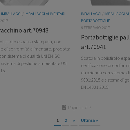
/
IMBALLAGGI
/
IMBALLAGGI ALIMENTARI
IMBALLAGGI
/
IMBALLAGGI AL
2017
PORTABOTTIGLIE
9 FEBBRAIO 2017
racchino art.70948
Portabottiglie pall
polistirolo espanso stampata, con
art.70941
one di conformità alimentare, prodotta
on sistema di qualità UNI EN ISO
Scatola in polistirolo es
 sistema di gestione ambientale UNI
certificazione di conform
15.
da azienda con sistema di 
9001:2015 e sistema di ge
EN 14001:2015.
Pagina 1 di 7
1
2
»
Ultima »