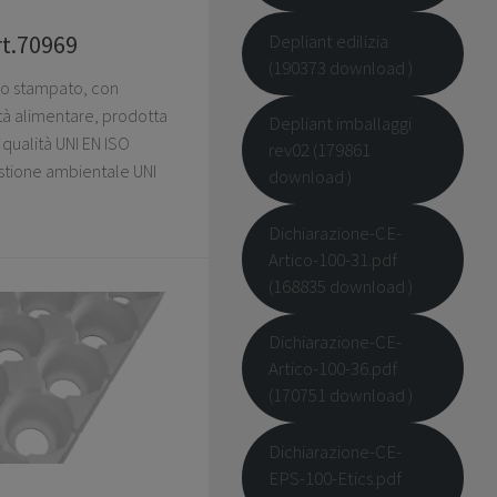
Depliant edilizia
rt.70969
(190373 download )
nso stampato, con
ità alimentare, prodotta
Depliant imballaggi
qualità UNI EN ISO
rev02 (179861
stione ambientale UNI
download )
Dichiarazione-CE-
Artico-100-31.pdf
(168835 download )
Dichiarazione-CE-
Artico-100-36.pdf
(170751 download )
Dichiarazione-CE-
EPS-100-Etics.pdf