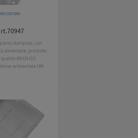
GRICOLTURA
art.70947
espanso stampata, con
ità alimentare, prodotta
qualità UNI EN ISO
stione ambientale UNI