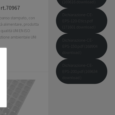
(169616 download )
art.70967
Dichiarazione-CE-
espanso stampato, con
EPS-120-Etics.pdf
ità alimentare, prodotta
(171601 download )
qualità UNI EN ISO
stione ambientale UNI
Dichiarazione-CE-
EPS-150.pdf (168904
download )
Dichiarazione-CE-
EPS-200.pdf (169634
download )