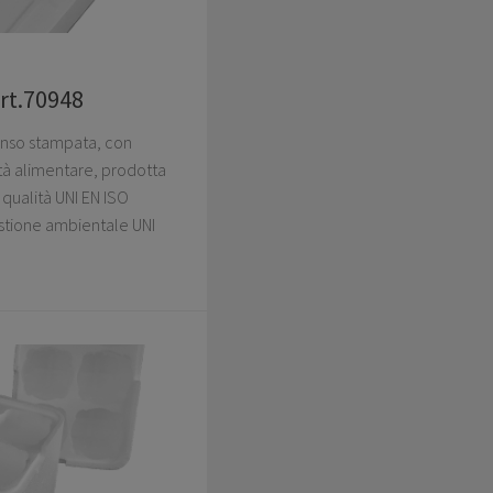
art.70948
panso stampata, con
ità alimentare, prodotta
qualità UNI EN ISO
stione ambientale UNI