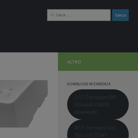
Ricerca
per:
ALTRO
DOWNLOAD IN EVIDENZA
7-S.T.-Termopor-030-
Etics.pdf (104291
download )
8-S.T.-Termopor-031-
Etics.pdf (76347