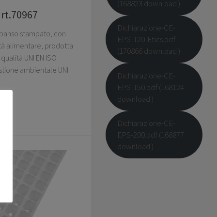
(168823 download )
art.70967
Dichiarazione-CE-
espanso stampato, con
EPS-120-Etics.pdf
ità alimentare, prodotta
(170866 download )
qualità UNI EN ISO
stione ambientale UNI
Dichiarazione-CE-
EPS-150.pdf (168124
download )
Dichiarazione-CE-
EPS-200.pdf (168877
download )