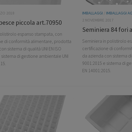
ZO 2018
IMBALLAGGI
/
IMBALLAGGI A
2 NOVEMBRE 2017
pesce piccola art.70950
Seminiera 84 fori 
polistirolo espanso stampata, con
Seminiera in polistirolo 
one di conformità alimentare, prodotta
certificazione di conform
on sistema di qualità UNI EN ISO
da azienda con sistema di 
 sistema di gestione ambientale UNI
9001:2015 e sistema di ge
15.
EN 14001:2015.