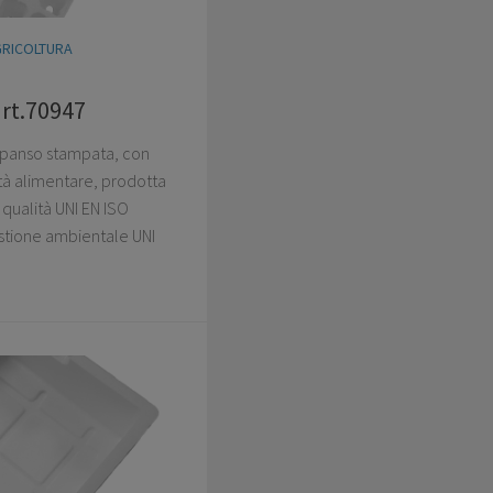
GRICOLTURA
art.70947
espanso stampata, con
ità alimentare, prodotta
qualità UNI EN ISO
stione ambientale UNI