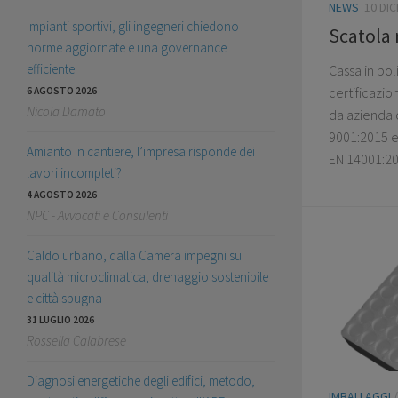
NEWS
10 DI
Impianti sportivi, gli ingegneri chiedono
Scatola 
norme aggiornate e una governance
efficiente
Cassa in po
certificazi
6 AGOSTO 2026
Nicola Damato
da azienda c
9001:2015 e
Amianto in cantiere, l’impresa risponde dei
EN 14001:20
lavori incompleti?
4 AGOSTO 2026
NPC - Avvocati e Consulenti
Caldo urbano, dalla Camera impegni su
qualità microclimatica, drenaggio sostenibile
e città spugna
31 LUGLIO 2026
Rossella Calabrese
Diagnosi energetiche degli edifici, metodo,
IMBALLAGGI