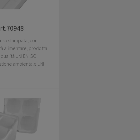
art.70948
panso stampata, con
ità alimentare, prodotta
qualità UNI EN ISO
stione ambientale UNI