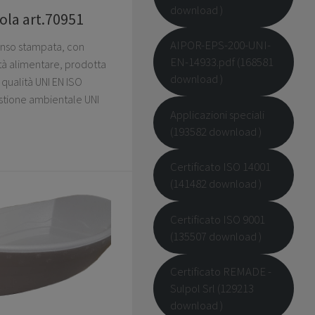
download )
ola art.70951
AIPOR-EPS-200-UNI-
panso stampata, con
EN-14933.pdf (168581
ità alimentare, prodotta
download )
qualità UNI EN ISO
stione ambientale UNI
Applicazioni speciali
(193582 download )
Certificato ISO 14001
(141482 download )
Certificato ISO 9001
(135507 download )
Certificato REMADE -
Sulpol Srl (129213
download )