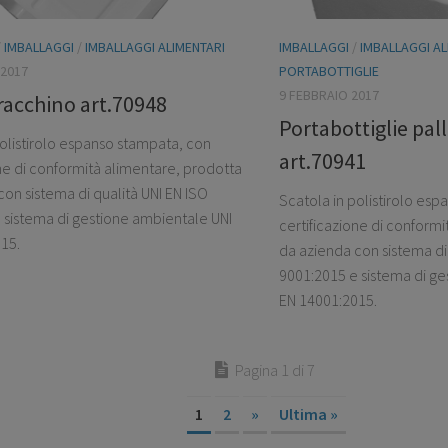
/
IMBALLAGGI
/
IMBALLAGGI ALIMENTARI
IMBALLAGGI
/
IMBALLAGGI AL
2017
PORTABOTTIGLIE
9 FEBBRAIO 2017
racchino art.70948
Portabottiglie pall
polistirolo espanso stampata, con
art.70941
one di conformità alimentare, prodotta
on sistema di qualità UNI EN ISO
Scatola in polistirolo es
 sistema di gestione ambientale UNI
certificazione di conform
15.
da azienda con sistema di 
9001:2015 e sistema di ge
EN 14001:2015.
Pagina 1 di 7
1
2
»
Ultima »