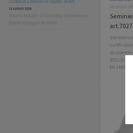
contenuti e differenze rispetto all’APE
16 LUGLIO 20
31 LUGLIO 2026
Seminier
Roberto Nidasio - CTI Comitato Termotecnico
Italiano Energia e Ambiente
art.7027
Seminiera i
certificazi
da azienda c
9001:2015 e
EN 14001:20