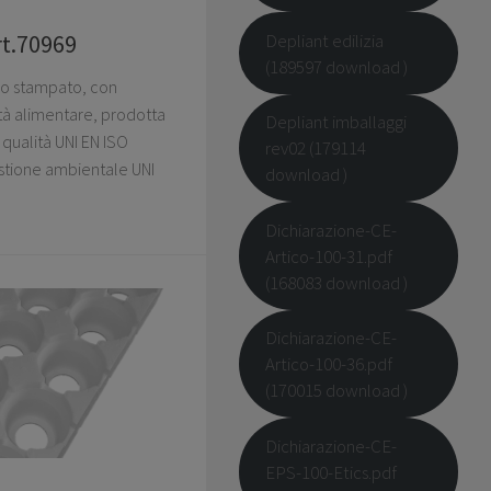
Depliant edilizia
rt.70969
(189597 download )
nso stampato, con
ità alimentare, prodotta
Depliant imballaggi
qualità UNI EN ISO
rev02 (179114
stione ambientale UNI
download )
Dichiarazione-CE-
Artico-100-31.pdf
(168083 download )
Dichiarazione-CE-
Artico-100-36.pdf
(170015 download )
Dichiarazione-CE-
EPS-100-Etics.pdf