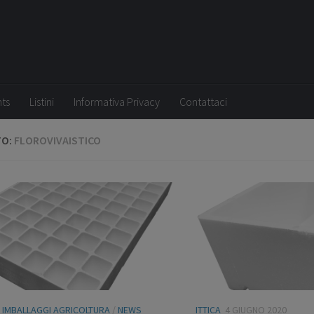
nts
Listini
Informativa Privacy
Contattaci
TO:
FLOROVIVAISTICO
/
IMBALLAGGI AGRICOLTURA
/
NEWS
ITTICA
4 GIUGNO 2020