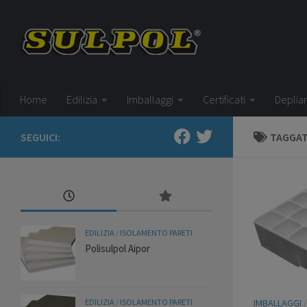
Salta al contenuto
Home
Edilizia
Imballaggi
Certificati
Deplia
SEGUICI:
TAGGA
EDILIZIA
/
ISOLAMENTO PARETI
Polisulpol Aipor
EDILIZIA
/
ISOLAMENTO PARETI
IMBALLAGGI