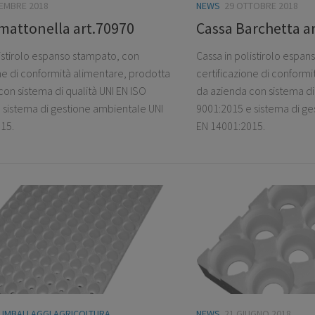
CEMBRE 2018
NEWS
29 OTTOBRE 2018
mattonella art.70970
Cassa Barchetta a
listirolo espanso stampato, con
Cassa in polistirolo espa
one di conformità alimentare, prodotta
certificazione di conform
on sistema di qualità UNI EN ISO
da azienda con sistema di 
 sistema di gestione ambientale UNI
9001:2015 e sistema di ge
15.
EN 14001:2015.
/
IMBALLAGGI AGRICOLTURA
NEWS
21 GIUGNO 2018