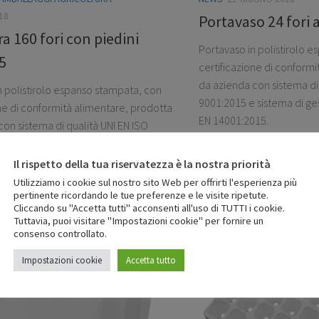
18
Portavaso 24 fori 
a 160 fori con piedini
Portavaso in polistirolo 
5
certificazione di conform
da azienda con sistema di 
n polistirolo espanso stampata, con
9001:2015 e sistema di ge
one di conformità alimentare, prodotta
EN 14001:2015.
on sistema di qualità UNI EN ISO
 sistema di gestione ambientale UNI
15.
Il rispetto della tua riservatezza è la nostra priorità
Utilizziamo i cookie sul nostro sito Web per offrirti l'esperienza più
pertinente ricordando le tue preferenze e le visite ripetute.
Cliccando su "Accetta tutti" acconsenti all'uso di TUTTI i cookie.
Tuttavia, puoi visitare "Impostazioni cookie" per fornire un
consenso controllato.
Impostazioni cookie
Accetta tutto