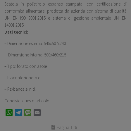
Scatola in polistirolo espanso stampata, con certificazione di
conformità alimentare, prodotta da azienda con sistema di qualità
UNI EN ISO 9001:2015 e sistema di gestione ambientale UNI EN
14001:2015.
Dati tecnici:
– Dimensione esterna: 545x507x240
– Dimensione interna: 500x460x215
– Tipo: forato con asole
– Pz/confezione: n.d.
– Pz/bancale: n.d.
Condividi questo articolo:
WhatsApp
Telegram
Message
Email
Pagina 1 di 1