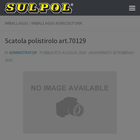
Salta al contenuto
IMBALLAGGI
/
IMBALLAGGI AGRICOLTURA
Scatola polistirolo art.70129
DI
ADMINISTRATOR
· PUBBLICATO
4 LUGLIO 2016
· AGGIORNATO
20 FEBBRAIO
2018