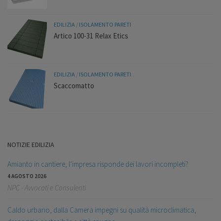
EDILIZIA
/
ISOLAMENTO PARETI
Artico 100-31 Relax Etics
EDILIZIA
/
ISOLAMENTO PARETI
Scaccomatto
NOTIZIE EDILIZIA
Amianto in cantiere, l’impresa risponde dei lavori incompleti?
4 AGOSTO 2026
NPC - Avvocati e Consulenti
Caldo urbano, dalla Camera impegni su qualità microclimatica,