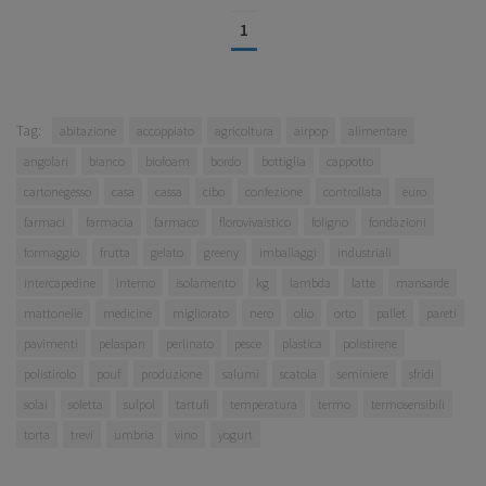
1
Tag:
abitazione
accoppiato
agricoltura
airpop
alimentare
angolari
bianco
biofoam
bordo
bottiglia
cappotto
cartonegesso
casa
cassa
cibo
confezione
controllata
euro
farmaci
farmacia
farmaco
florovivaistico
foligno
fondazioni
formaggio
frutta
gelato
greeny
imballaggi
industriali
intercapedine
interno
isolamento
kg
lambda
latte
mansarde
mattonelle
medicine
migliorato
nero
olio
orto
pallet
pareti
pavimenti
pelaspan
perlinato
pesce
plastica
polistirene
polistirolo
pouf
produzione
salumi
scatola
seminiere
sfridi
solai
soletta
sulpol
tartufi
temperatura
termo
termosensibili
torta
trevi
umbria
vino
yogurt