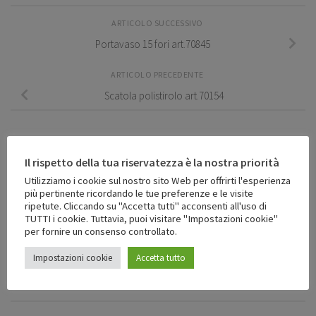
ARTICOLO SUCCESSIVO
Portavaso 15 fori art.70845
ARTICOLO PRECEDENTE
Scatola polistirolo art.70154
POTREBBERO INTERESSARTI ANCHE...
Il rispetto della tua riservatezza è la nostra priorità
Utilizziamo i cookie sul nostro sito Web per offrirti l'esperienza
più pertinente ricordando le tue preferenze e le visite
ripetute. Cliccando su "Accetta tutti" acconsenti all'uso di
TUTTI i cookie. Tuttavia, puoi visitare "Impostazioni cookie"
per fornire un consenso controllato.
Impostazioni cookie
Accetta tutto
Scatola mattonella art.70393
Sfridi art.30003
4 LUGLIO 2016
4 LUGLIO 2016